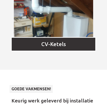
CV-Ketels
GOEDE VAKMENSEN!
tie
De monteur heeft bij ons een CV
Uit