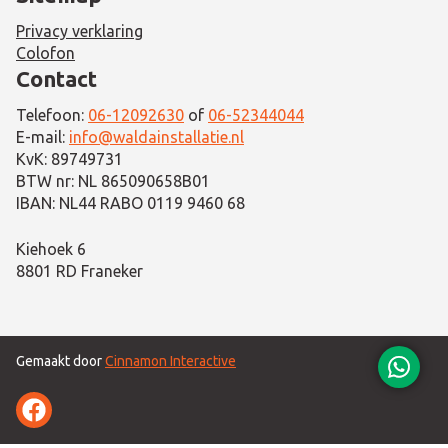
Privacy verklaring
Colofon
Contact
Telefoon:
06-12092630
of
06-52344044
E-mail:
info@waldainstallatie.nl
KvK: 89749731
BTW nr: NL 865090658B01
IBAN: NL44 RABO 0119 9460 68
Kiehoek 6
8801 RD Franeker
Gemaakt door
Cinnamon Interactive