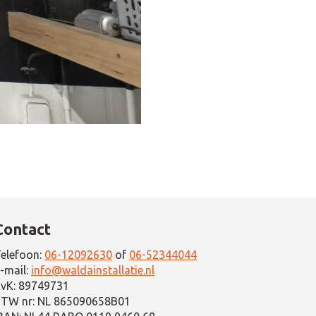
Contact
elefoon:
06-12092630
of
06-52344044
-mail:
info@waldainstallatie.nl
vK: 89749731
TW nr: NL 865090658B01